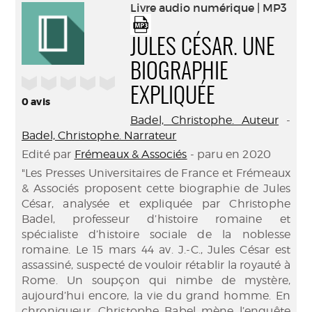
(Nouve
Livre audio numérique | MP3
par
fenêtr
mail
JULES CÉSAR. UNE
BIOGRAPHIE
/5
EXPLIQUÉE
0
avis
Badel, Christophe. Auteur
-
Badel, Christophe. Narrateur
Edité par
Frémeaux & Associés
- paru en 2020
"Les Presses Universitaires de France et Frémeaux
& Associés proposent cette biographie de Jules
César, analysée et expliquée par Christophe
Badel, professeur d’histoire romaine et
spécialiste d’histoire sociale de la noblesse
romaine. Le 15 mars 44 av. J.-C., Jules César est
assassiné, suspecté de vouloir rétablir la royauté à
Rome. Un soupçon qui nimbe de mystère,
aujourd’hui encore, la vie du grand homme. En
chroniqueur, Christophe Babel mène l’enquête