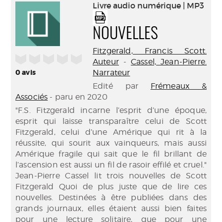
(Nouve
Livre audio numérique | MP3
par
fenêtr
mail
NOUVELLES
Fitzgerald, Francis Scott.
/5
Auteur
-
Cassel, Jean-Pierre.
0
avis
Narrateur
Edité par
Frémeaux &
Associés
- paru en 2020
"F.S. Fitzgerald incarne l’esprit d’une époque,
esprit qui laisse transparaître celui de Scott
Fitzgerald, celui d’une Amérique qui rit à la
réussite, qui sourit aux vainqueurs, mais aussi
Amérique fragile qui sait que le fil brillant de
l’ascension est aussi un fil de rasoir effilé et cruel."
Jean-Pierre Cassel lit trois nouvelles de Scott
Fitzgerald Quoi de plus juste que de lire ces
nouvelles. Destinées à être publiées dans des
grands journaux, elles étaient aussi bien faites
pour une lecture solitaire, que pour une