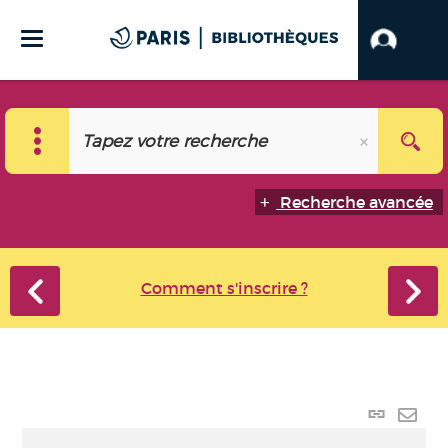
Recherche avancée
Comment s'inscrire ?
Lien p
Envo