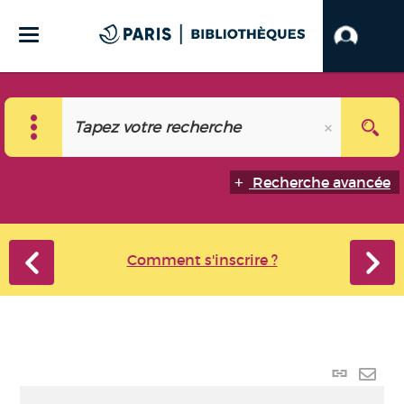
Recherche avancée
Comment s'inscrire ?
Lien p
Envo