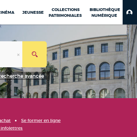
COLLECTIONS
BIBLIOTHÈQUE
CINÉMA
JEUNESSE
PATRIMONIALES
NUMÉRIQUE
Recherche avancée
achat
Se former en ligne
infolettres