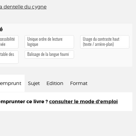
a dentelle du cygne
té
cessibilité
Unique ordre de lecture
Usage du contraste haut
ivée
logique
(texte / arrière-plan)
 table des
Balisage de la langue fourni
d'emprunt
Sujet
Edition
Format
prunter ce livre ?
consulter le mode d'emploi