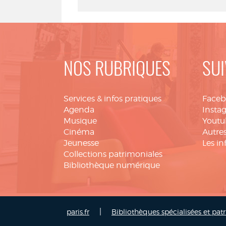
NOS RUBRIQUES
SUI
Services & infos pratiques
Face
Agenda
Insta
Musique
Youtu
Cinéma
Autres
Jeunesse
Les in
Collections patrimoniales
Bibliothèque numérique
|
paris.fr
Bibliothèques spécialisées et pat