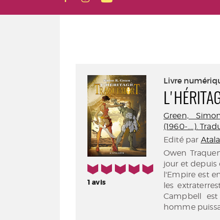
Livre numériq
L'HÉRITA
Green, Simon 
(1960-....). Tra
Edité par
Atal
Owen Traquemo
jour et depuis
5/5
l'Empire est e
1
avis
les extraterres
Campbell est
homme puissant