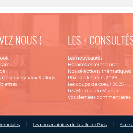
VEZ NOUS !
LES + CONSULTÉ
book
Les nouveautés
gram
Horaires et fermetures
be
Nos sélections thématiques
 réseaux sociaux & blogs
Prix des lecteurs 2026
folettres
Les coups de coeur 2025
Les Mordus du Manga
Vos derniers commentaires
|
|
rimoniales
Les conservatoires de la ville de Paris
Access