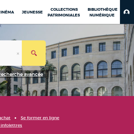
COLLECTIONS
BIBLIOTHÈQUE
CINÉMA
JEUNESSE
PATRIMONIALES
NUMÉRIQUE
Recherche avancée
achat
Se former en ligne
infolettres