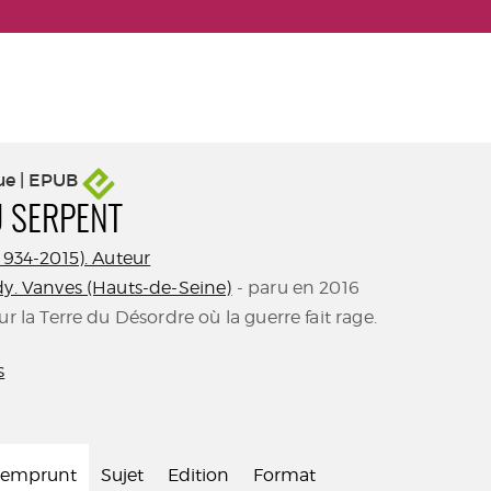
ue | EPUB
U SERPENT
1934-2015). Auteur
dy. Vanves (Hauts-de-Seine)
- paru en 2016
ur la Terre du Désordre où la guerre fait rage.
s
d'emprunt
Sujet
Edition
Format