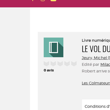
Livre numériq
LE VOL D
Jeury, Michel (
/5
Edité par
Mila
0
avis
Robert arrive s
Les Colmateur
Conditions 