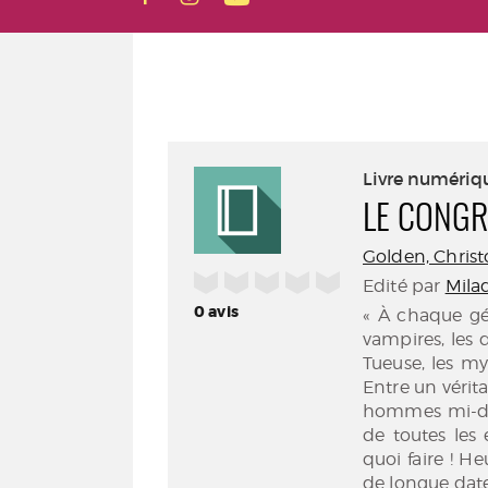
Livre numériq
LE CONGR
Golden, Christ
/5
Edité par
Mila
0
avis
« À chaque gén
vampires, les
Tueuse, les my
Entre un vérit
hommes mi-dé
de toutes les
quoi faire ! H
de longue date.