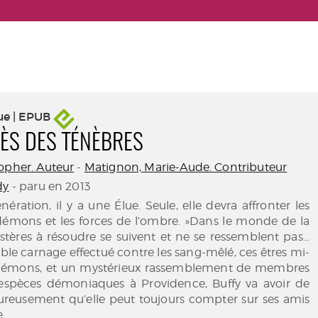
ue | EPUB
ÈS DES TÉNÈBRES
opher. Auteur
-
Matignon, Marie-Aude. Contributeur
dy
- paru en 2013
ération, il y a une Élue. Seule, elle devra affronter les
 démons et les forces de l’ombre. »Dans le monde de la
stères à résoudre se suivent et ne se ressemblent pas...
able carnage effectué contre les sang-mêlé, ces êtres mi-
mons, et un mystérieux rassemblement de membres
 espèces démoniaques à Providence, Buffy va avoir de
eureusement qu’elle peut toujours compter sur ses amis
..