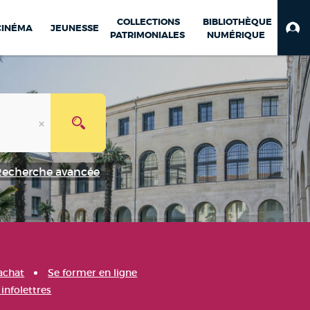
COLLECTIONS
BIBLIOTHÈQUE
CINÉMA
JEUNESSE
PATRIMONIALES
NUMÉRIQUE
Recherche avancée
achat
Se former en ligne
infolettres