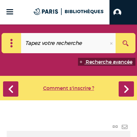
Recherche avancée
Comment s'inscrire ?
Lien p
Envo