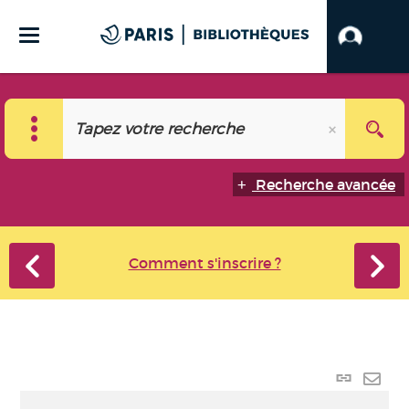
Recherche avancée
Comment s'inscrire ?
Lien p
Envo