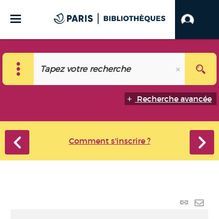
Recherche avancée
Comment s'inscrire ?
Lien p
Envo