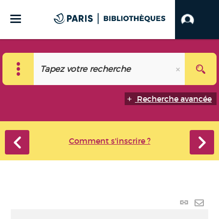
Recherche avancée
Comment s'inscrire ?
Lien p
Envo