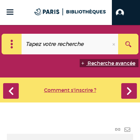
Recherche avancée
Comment s'inscrire ?
Lien p
Envo