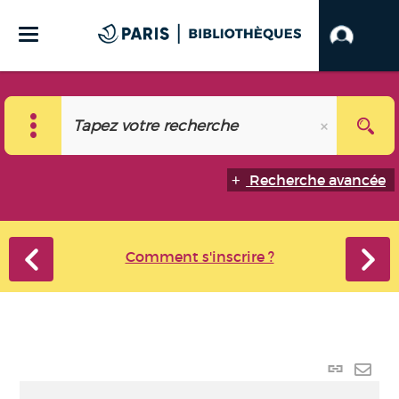
Recherche avancée
Comment s'inscrire ?
Lien p
Envo