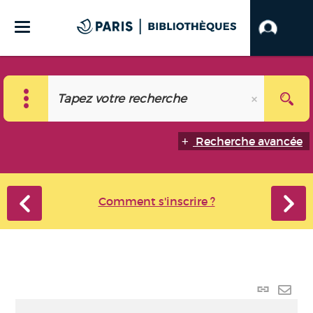
Recherche avancée
Comment s'inscrire ?
Lien p
Envo