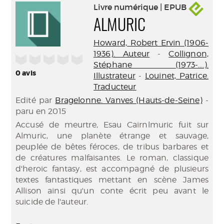
Livre numérique | EPUB
ALMURIC
Howard, Robert Ervin (1906-
1936). Auteur
-
Collignon,
/5
Stéphane (1973-....).
0
avis
Illustrateur
-
Louinet, Patrice.
Traducteur
Edité par
Bragelonne. Vanves (Hauts-de-Seine)
-
paru en 2015
Accusé de meurtre, Esau Cairnlmuric fuit sur
Almuric, une planète étrange et sauvage,
peuplée de bêtes féroces, de tribus barbares et
de créatures malfaisantes. Le roman, classique
d'heroic fantasy, est accompagné de plusieurs
textes fantastiques mettant en scène James
Allison ainsi qu'un conte écrit peu avant le
suicide de l'auteur.