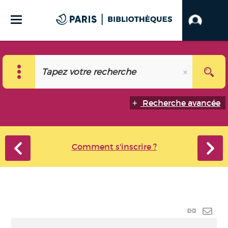
Recherche avancée
Comment s'inscrire ?
Lien p
Envo