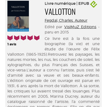
Livre numérique | EPUB
VALLOTTON
Fegdal, Charles. Auteur
Edité par
VisiMuZ Editions
-
paru en 2015
5/5
Ce livre est à la fois une
biographie (la vie) et une
1
avis
étude de l’œuvre de Félix
Vallotton (1865-1925).Retrouvez les paysages, les
natures mortes, les nus, les couchers de soleil, les
xylographies, du plus Français des Suisses, et
vice-versa.L’auteur a connu l’artiste, puis s’est lié
d’amitié avec sa veuve et ses beaux-enfants.
L’édition originale de cet ouvrage est parue en
1931, 6 ans après la mort de Vallotton. À sa sortie,
les critiques lui avaient tressé des louanges. Plus
récemment en 2005, Marina Ducrey, auteur du
catalogue raisonné de l’artiste, l’a commenté
également en termes flatteurs. Elle en dit par