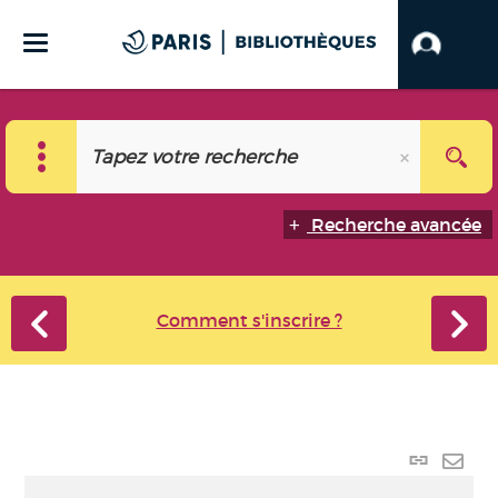
Recherche avancée
Comment s'inscrire ?
Lien p
Envo