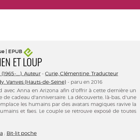
ue | EPUB
IEN ET LOUP
 (1965-....). Auteur
-
Curie, Clémentine. Traducteur
dy. Vanves (Hauts-de-Seine)
- paru en 2016
d avec Anna en Arizona afin d'offrir à cette dernière un
e de cadeau d'anniversaire. La découverte, là-bas, d'une
emplace les humains par des avatars magiques ravive la
umains et faes. Le couple se retrouve exposé de toutes
a
;
Bit-lit poche