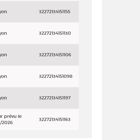
yon
32272134151155
yon
32272134151130
yon
32272134151106
yon
32272134151098
yon
32272134151197
r prévu le
32272134151163
9/2026