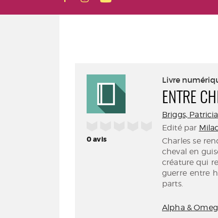
Livre numériq
ENTRE CH
Briggs, Patricia
/5
Edité par
Mila
0
avis
Charles se ren
cheval en guis
créature qui r
guerre entre h
parts.
Alpha & Omeg