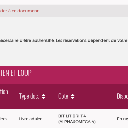
céder à ce document.
nécessaire d'être authentifié. Les réservations dépendent de votre
HIEN ET LOUP
tion
Type doc.
Cote
Dispo
up
BIT-LIT BRI T.4
ltes
Livre adulte
En ra
(ALPHA&OMEGA 4)