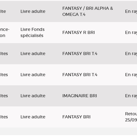
FANTASY / BRI ALPHA &
lte
Livre adulte
En ra
OMEGA T.4
ence-
Livre Fonds
FANTASY R BRI
En ra
ion
spécialisés
ltes
Livre adulte
FANTASY BRI T.4
En ra
ltes
Livre adulte
FANTASY BRI T.4
En ra
ltes
Livre adulte
IMAGINAIRE BRI
En ra
Retou
ltes
Livre adulte
FANTASY BRI
25/0