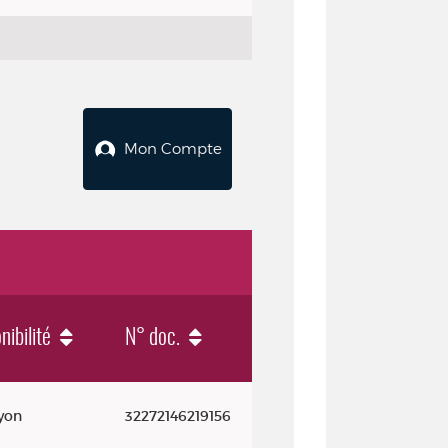
Mon Compte
nibilité
N° doc.
yon
32272146219156