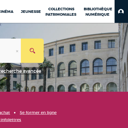
COLLECTIONS
BIBLIOTHÈQUE
CINÉMA
JEUNESSE
PATRIMONIALES
NUMÉRIQUE
Recherche avancée
achat
Se former en ligne
infolettres