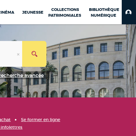
COLLECTIONS
BIBLIOTHÈQUE
CINÉMA
JEUNESSE
PATRIMONIALES
NUMÉRIQUE
Recherche avancée
achat
Se former en ligne
infolettres