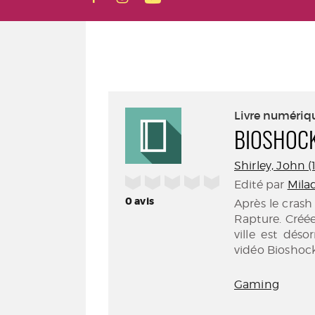
Livre numériq
BIOSHOCK
Shirley, John (1
/5
Edité par
Mila
0
avis
Après le cras
Rapture. Créé
ville est dés
vidéo Bioshock
Gaming