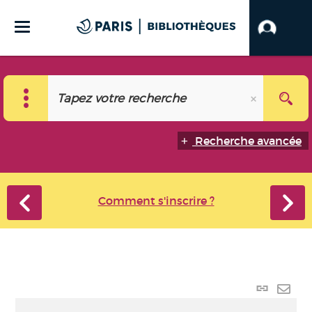
Recherche avancée
Comment s'inscrire ?
Lien p
Envo