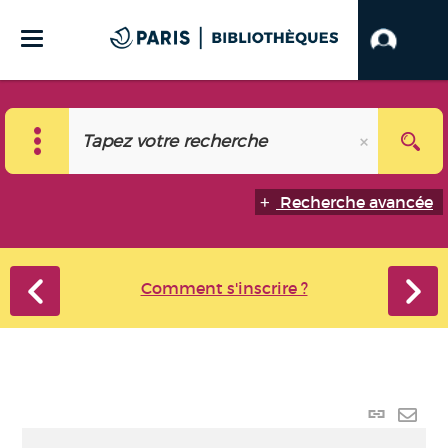
Recherche avancée
Comment s'inscrire ?
Lien p
Envo