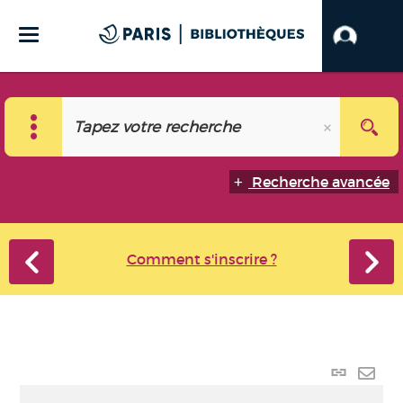
Recherche avancée
Comment s'inscrire ?
Lien p
Envo