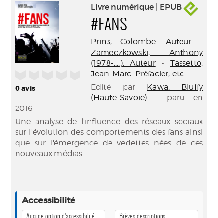
Livre numérique | EPUB
#FANS
Prins, Colombe. Auteur
-
Zameczkowski, Anthony
(1978-....). Auteur
-
Tassetto,
/5
Jean-Marc. Préfacier, etc.
Edité par
Kawa. Bluffy
0
avis
(Haute-Savoie)
- paru en
2016
Une analyse de l'influence des réseaux sociaux
sur l'évolution des comportements des fans ainsi
que sur l'émergence de vedettes nées de ces
nouveaux médias.
Accessibilité
Aucune option d’accessibilité
Brèves descriptions