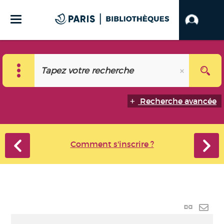
Recherche avancée
Comment s'inscrire ?
Lien p
Envo