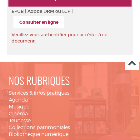
EPUB |
Adobe DRM ou LCP |
Consulter en ligne
Veuillez vous authentifier pour accéder à ce
document.
NOS RUBRIQUES
Services & infos pratiques
Agenda
Musique
Cinéma
Jeunesse
Collections patrimoniales
Bibliothèque numérique