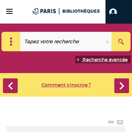
Recherche avancée
Comment s'inscrire ?
Lien p
Envo