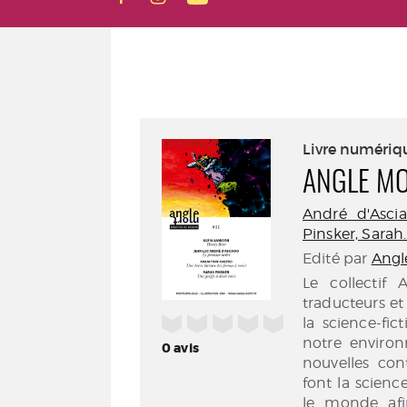
Livre numériq
ANGLE M
André d'Ascia
Pinsker, Sarah
Edité par
Angl
Le collectif 
traducteurs e
/5
la science-fi
notre enviro
0
avis
nouvelles con
font la scienc
le monde afi