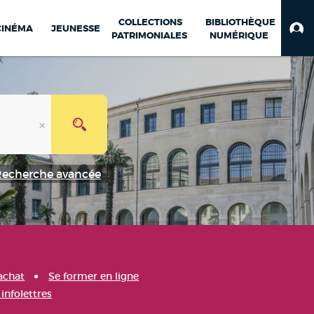
COLLECTIONS
BIBLIOTHÈQUE
CINÉMA
JEUNESSE
PATRIMONIALES
NUMÉRIQUE
Recherche avancée
achat
Se former en ligne
infolettres