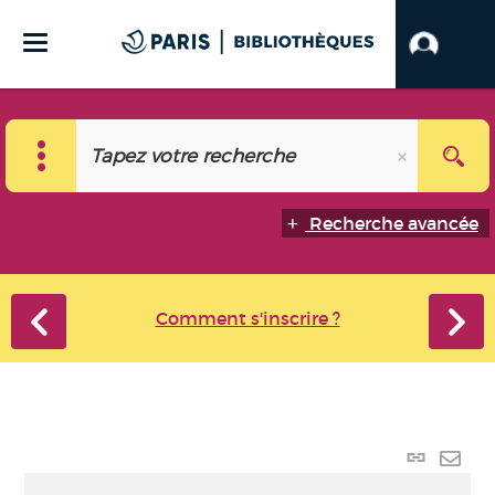
Recherche avancée
Comment s'inscrire ?
Lien p
Envo