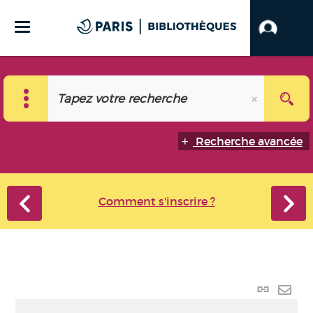
Recherche avancée
Comment s'inscrire ?
Lien p
Envo