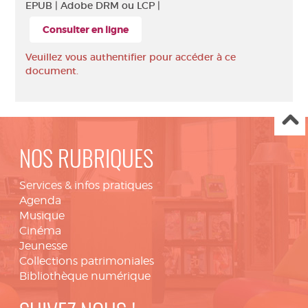
EPUB |
Adobe DRM ou LCP |
Consulter en ligne
Veuillez vous authentifier pour accéder à ce
document.
NOS RUBRIQUES
Services & infos pratiques
Agenda
Musique
Cinéma
Jeunesse
Collections patrimoniales
Bibliothèque numérique