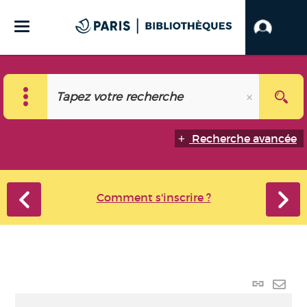
Recherche avancée
Comment s'inscrire ?
Lien p
Envo