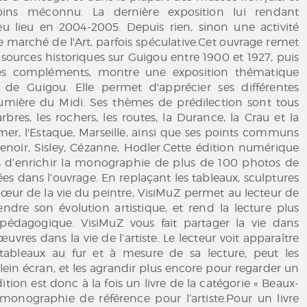
ins méconnu. La dernière exposition lui rendant
lieu en 2004-2005. Depuis rien, sinon une activité
e marché de l'Art, parfois spéculative.Cet ouvrage remet
 sources historiques sur Guigou entre 1900 et 1927, puis
es compléments, montre une exposition thématique
 de Guigou. Elle permet d'apprécier ses différentes
 lumière du Midi. Ses thèmes de prédilection sont tous
rbres, les rochers, les routes, la Durance, la Crau et la
er, l'Estaque, Marseille, ainsi que ses points communs
enoir, Sisley, Cézanne, Hodler.Cette édition numérique
 d’enrichir la monographie de plus de 100 photos de
ées dans l’ouvrage. En replaçant les tableaux, sculptures
cœur de la vie du peintre, VisiMuZ permet au lecteur de
dre son évolution artistique, et rend la lecture plus
 pédagogique. VisiMuZ vous fait partager la vie dans
œuvres dans la vie de l’artiste. Le lecteur voit apparaître
s tableaux au fur et à mesure de sa lecture, peut les
lein écran, et les agrandir plus encore pour regarder un
dition est donc à la fois un livre de la catégorie « Beaux-
 monographie de référence pour l’artiste.Pour un livre