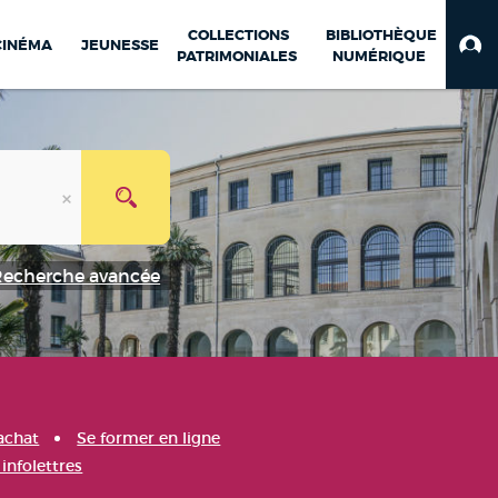
COLLECTIONS
BIBLIOTHÈQUE
CINÉMA
JEUNESSE
PATRIMONIALES
NUMÉRIQUE
Recherche avancée
achat
Se former en ligne
infolettres