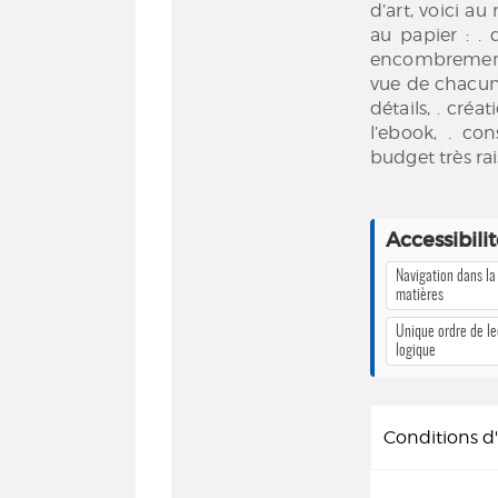
d’art, voici a
au papier : .
encombrement 
vue de chacun
détails, . cré
l’ebook, . co
budget très ra
Accessibili
Navigation dans la
matières
Unique ordre de le
logique
Conditions 