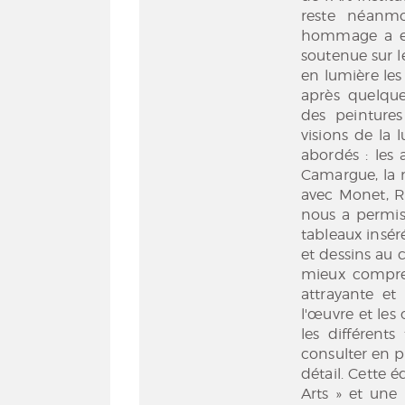
reste néanmo
hommage a eu 
soutenue sur l
en lumière les
après quelqu
des peintures
visions de la
abordés : les a
Camargue, la m
avec Monet, R
nous a permis
tableaux insér
et dessins au 
mieux compren
attrayante et
l'œuvre et les 
les différent
consulter en p
détail. Cette é
Arts » et une