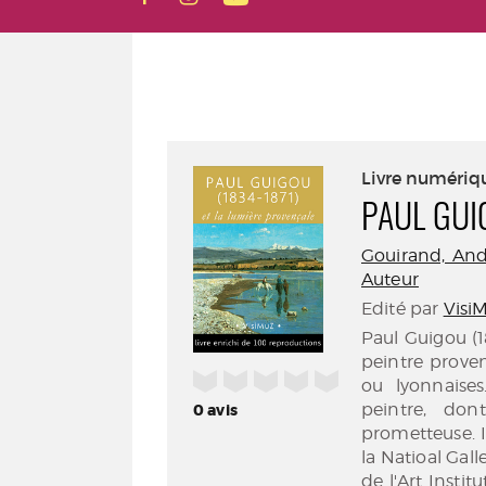
Livre numériq
PAUL GUI
Gouirand, And
Auteur
Edité par
Visi
Paul Guigou (18
peintre prove
/5
ou lyonnaises
peintre, don
0
avis
prometteuse. I
la Natioal Gal
de l'Art Instit