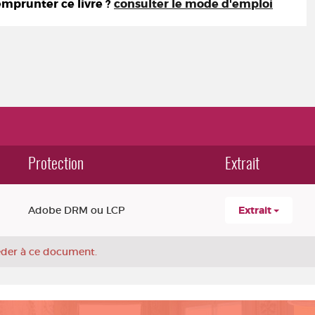
prunter ce livre ?
consulter le mode d'emploi
Protection
Extrait
Adobe DRM ou LCP
Extrait
céder à ce document.