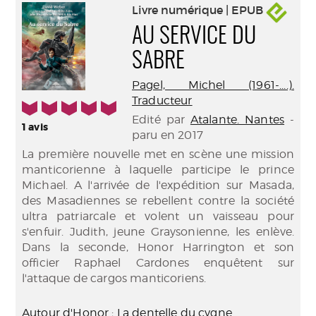
Livre numérique | EPUB
AU SERVICE DU
SABRE
Pagel, Michel (1961-....).
Traducteur
5/5
Edité par
Atalante. Nantes
-
1
avis
paru en 2017
La première nouvelle met en scène une mission
manticorienne à laquelle participe le prince
Michael. A l'arrivée de l'expédition sur Masada,
des Masadiennes se rebellent contre la société
ultra patriarcale et volent un vaisseau pour
s'enfuir. Judith, jeune Graysonienne, les enlève.
Dans la seconde, Honor Harrington et son
officier Raphael Cardones enquêtent sur
l'attaque de cargos manticoriens.
Autour d'Honor
;
La dentelle du cygne