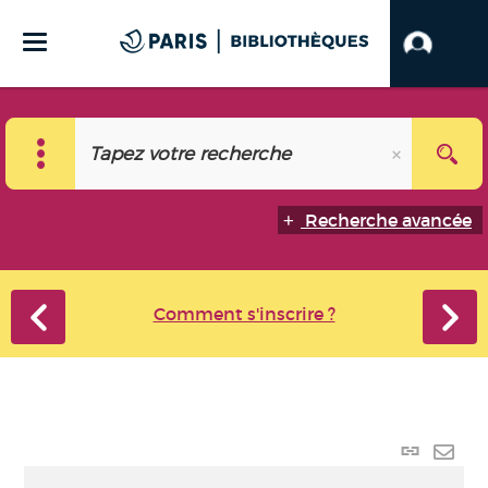
Recherche avancée
Comment s'inscrire ?
Lien p
Envo