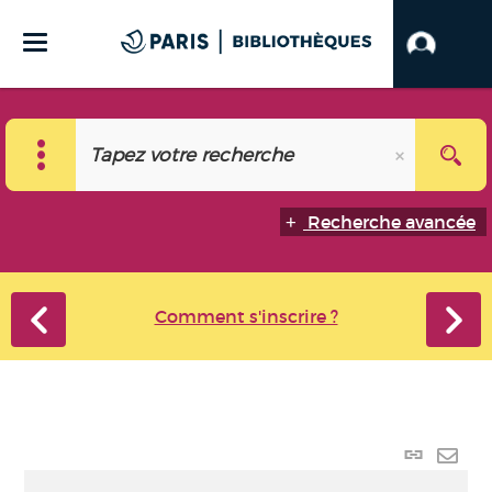
Recherche avancée
Comment s'inscrire ?
Lien p
Envo