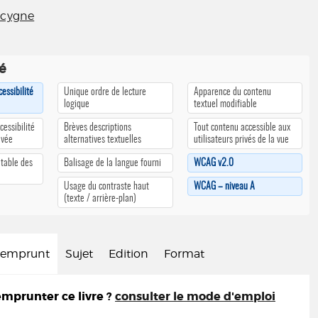
 cygne
té
cessibilité
Unique ordre de lecture
Apparence du contenu
logique
textuel modifiable
cessibilité
Brèves descriptions
Tout contenu accessible aux
ivée
alternatives textuelles
utilisateurs privés de la vue
 table des
Balisage de la langue fourni
WCAG v2.0
Usage du contraste haut
WCAG – niveau A
(texte / arrière-plan)
d'emprunt
Sujet
Edition
Format
prunter ce livre ?
consulter le mode d'emploi