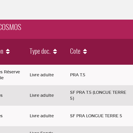
G COSMOS
on
Type doc.
Cote
s Réserve
Livre adulte
PRA T.5
le
SF PRA T.5 (LONGUE TERRE
es
Livre adulte
5)
es
Livre adulte
SF PRA LONGUE TERRE 5