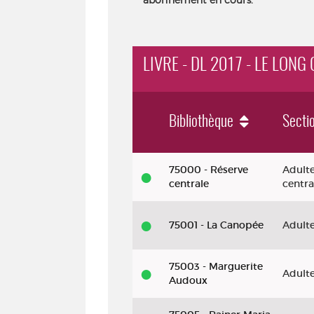
LIVRE - DL 2017 - LE LON
Bibliothèque
Secti
Livre - DL 2017 - Le long cosmos
75000 - Réserve
Adulte
centrale
centra
75001 - La Canopée
Adult
75003 - Marguerite
Adult
Audoux