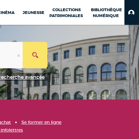
COLLECTIONS
BIBLIOTHÈQUE
CINÉMA
JEUNESSE
PATRIMONIALES
NUMÉRIQUE
Recherche avancée
achat
Se former en ligne
infolettres