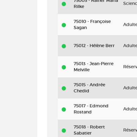
75005 - Rainer Maria
Scienc
Rilke
75010 - Françoise
Adult
Sagan
75012 - Hélène Berr
Adult
75013 - Jean-Pierre
Réser
Melville
75015 - Andrée
Adult
Chedid
75017 - Edmond
Adult
Rostand
75018 - Robert
Réser
Sabatier