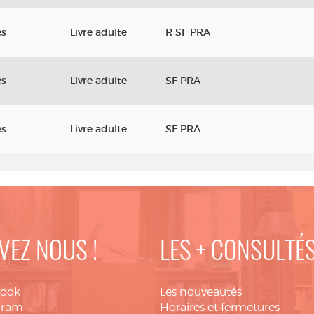
es
Livre adulte
R SF PRA
es
Livre adulte
SF PRA
es
Livre adulte
SF PRA
VEZ NOUS !
LES + CONSULTÉ
book
Les nouveautés
gram
Horaires et fermetures