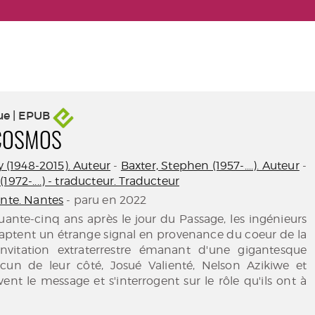
ue | EPUB
 COSMOS
y (1948-2015). Auteur
-
Baxter, Stephen (1957-....). Auteur
-
1972-....) - traducteur. Traducteur
ante. Nantes
- paru en 2022
ante-cinq ans après le jour du Passage, les ingénieurs
captent un étrange signal en provenance du coeur de la
invitation extraterrestre émanant d'une gigantesque
un de leur côté, Josué Valienté, Nelson Azikiwe et
ent le message et s'interrogent sur le rôle qu'ils ont à