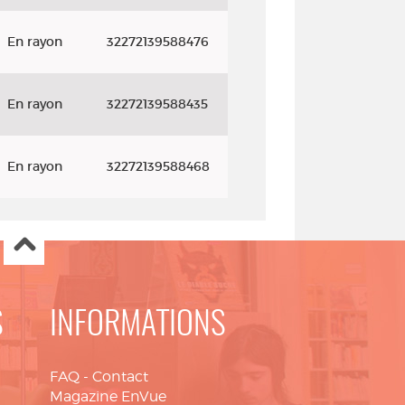
En rayon
32272139588476
En rayon
32272139588435
En rayon
32272139588468
S
INFORMATIONS
FAQ
-
Contact
Magazine EnVue