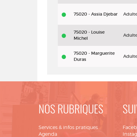
75020 - Assia Djebar
Adult
75020 - Louise
Adult
Michel
75020 - Marguerite
Adult
Duras
NOS RUBRIQUES
SUI
Services & infos pratiques
Face
Agenda
Insta