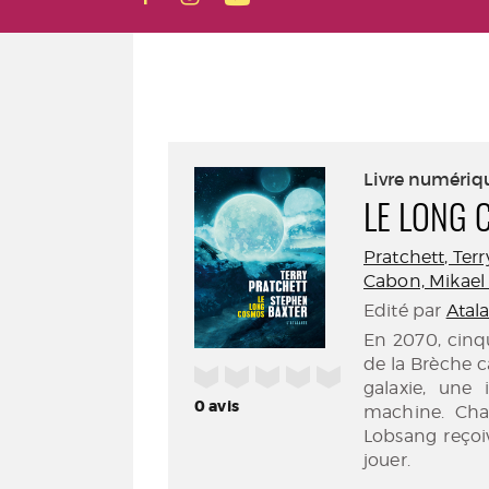
Livre numériq
LE LONG
Pratchett, Terr
Cabon, Mikael (
Edité par
Atal
En 2070, cinqu
de la Brèche 
/5
galaxie, une 
0
avis
machine. Chac
Lobsang reçoiv
jouer.