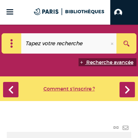
Recherche avancée
Comment s'inscrire ?
Lien p
Envo