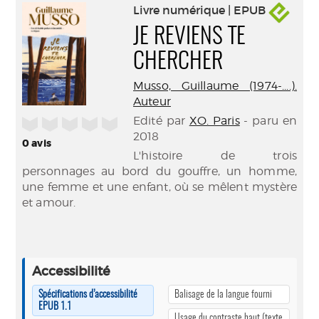
Livre numérique | EPUB
JE REVIENS TE
CHERCHER
Musso, Guillaume (1974-....).
Auteur
Edité par
XO. Paris
- paru en
/5
2018
0
avis
L'histoire de trois
personnages au bord du gouffre, un homme,
une femme et une enfant, où se mêlent mystère
et amour.
Accessibilité
Spécifications d’accessibilité
Balisage de la langue fourni
EPUB 1.1
Usage du contraste haut (texte