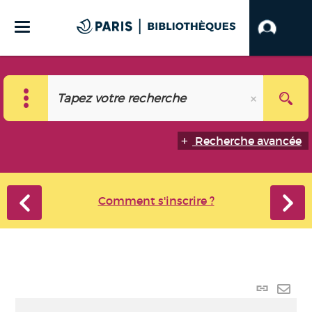
Recherche avancée
Comment s'inscrire ?
Lien p
Envo