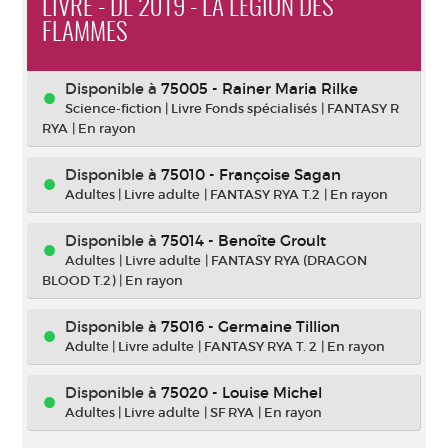
LIVRE - DL 2019 - LA LÉGION DES
FLAMMES
Disponible à
75005 - Rainer Maria Rilke
Science-fiction
|
Livre Fonds spécialisés
|
FANTASY R
RYA
|
En rayon
Disponible à
75010 - Françoise Sagan
Adultes
|
Livre adulte
|
FANTASY RYA T.2
|
En rayon
Disponible à
75014 - Benoîte Groult
Adultes
|
Livre adulte
|
FANTASY RYA (DRAGON
BLOOD T.2)
|
En rayon
Disponible à
75016 - Germaine Tillion
Adulte
|
Livre adulte
|
FANTASY RYA T. 2
|
En rayon
Disponible à
75020 - Louise Michel
Adultes
|
Livre adulte
|
SF RYA
|
En rayon