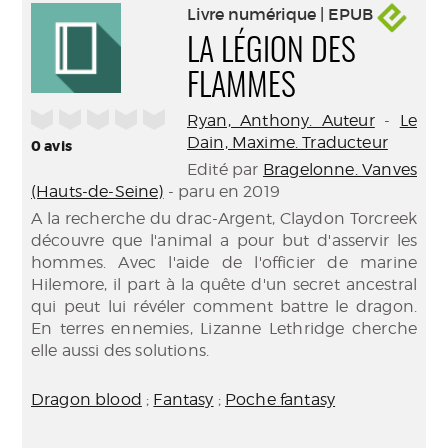
Livre numérique | EPUB
LA LÉGION DES
FLAMMES
/5
Ryan, Anthony. Auteur
-
Le
Dain, Maxime. Traducteur
0
avis
Edité par
Bragelonne. Vanves
(Hauts-de-Seine)
- paru en 2019
A la recherche du drac-Argent, Claydon Torcreek
découvre que l'animal a pour but d'asservir les
hommes. Avec l'aide de l'officier de marine
Hilemore, il part à la quête d'un secret ancestral
qui peut lui révéler comment battre le dragon.
En terres ennemies, Lizanne Lethridge cherche
elle aussi des solutions.
Dragon blood
;
Fantasy
;
Poche fantasy