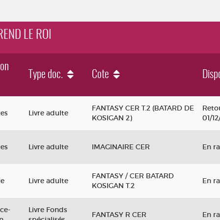
PREND LE ROI
ion
Type doc.
Cote
Dispo
i
FANTASY CER T.2 (BATARD DE
Retou
tes
Livre adulte
KOSIGAN 2)
01/1
tes
Livre adulte
IMAGINAIRE CER
En r
FANTASY / CER BATARD
te
Livre adulte
En r
KOSIGAN T.2
ce-
Livre Fonds
FANTASY R CER
En r
on
spécialisés