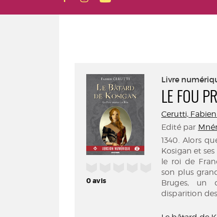
Livre numériq
LE FOU PR
Cerutti, Fabien 
Edité par
Mném
1340. Alors qu
Kosigan et ses
le roi de Fra
/5
son plus grand
0
avis
Bruges, un d
disparition de