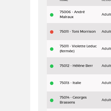
75006 - André
Adul
Malraux
75011 - Toni Morrison
Adul
75011 - Violette Leduc
Adul
(fermée)
75012 - Hélène Berr
Adul
75013 - Italie
Adul
75014 - Georges
Adul
Brassens