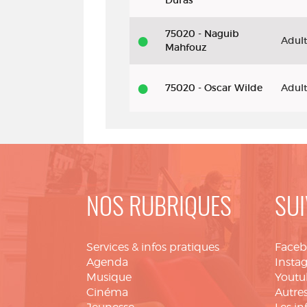
Duras
75020 - Naguib
Adul
Mahfouz
75020 - Oscar Wilde
Adul
NOS RUBRIQUES
SUI
Services & infos pratiques
Face
Agenda
Insta
Musique
Youtu
Cinéma
Autres