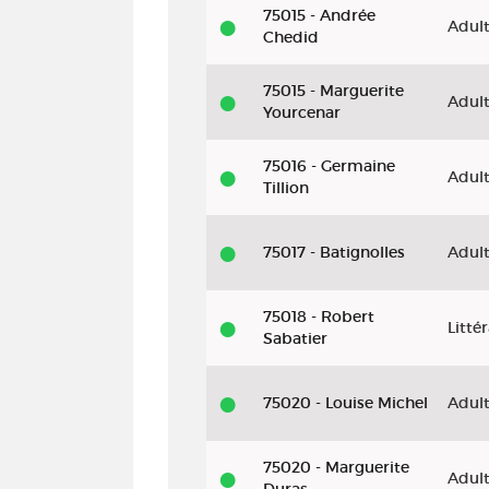
75015 - Andrée
Adul
Chedid
75015 - Marguerite
Adul
Yourcenar
75016 - Germaine
Adul
Tillion
75017 - Batignolles
Adul
75018 - Robert
Litté
Sabatier
75020 - Louise Michel
Adul
75020 - Marguerite
Adul