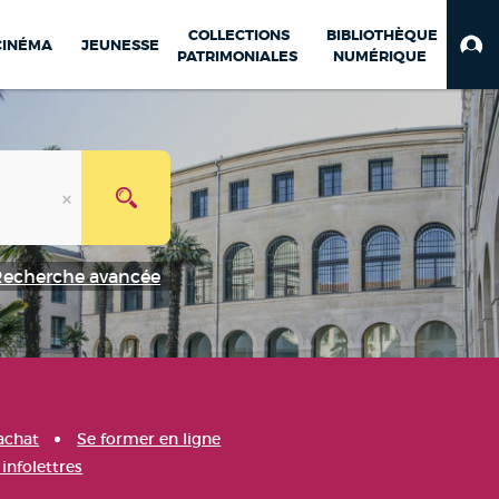
COLLECTIONS
BIBLIOTHÈQUE
CINÉMA
JEUNESSE
PATRIMONIALES
NUMÉRIQUE
Recherche avancée
achat
Se former en ligne
infolettres