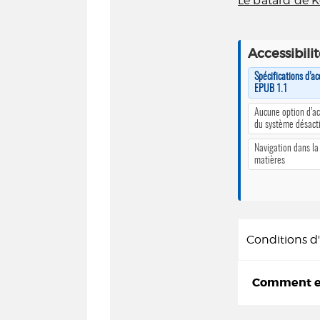
Le bâtard de 
Accessibili
Spécifications d’ac
EPUB 1.1
Aucune option d’ac
du système désact
Navigation dans la
matières
Conditions 
Comment em