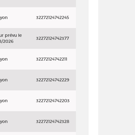
ayon
32272124742245
r prévu le
32272124742377
8/2026
ayon
32272124742211
ayon
32272124742229
ayon
32272124742203
ayon
32272124742328