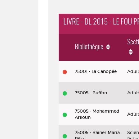
LIVRE - DL 2015 - LE FOU 
Sect
Bibliothèque
Livre - DL 2015 - Le fou prend le ro
75001 - La Canopée
Adul
75005 - Buffon
Adul
75005 - Mohammed
Adul
Arkoun
75005 - Rainer Maria
Scien
Rilke
ficti