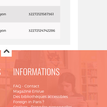
ayon
32272121587361
ayon
32272124742286
S
INFORMATIONS
FAQ
-
Contact
Magazine EnVue
Des bibliothèques accessibles
Foreign in Paris ?