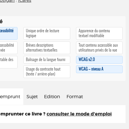
Kosigan
;
Icares
té
cessibilité
Unique ordre de lecture
Apparence du contenu
logique
textuel modifiable
cessibilité
Brèves descriptions
Tout contenu accessible aux
ivée
alternatives textuelles
utilisateurs privés de la vue
 table des
Balisage de la langue fourni
WCAG v2.0
Usage du contraste haut
WCAG – niveau A
(texte / arrière-plan)
d'emprunt
Sujet
Edition
Format
prunter ce livre ?
consulter le mode d'emploi