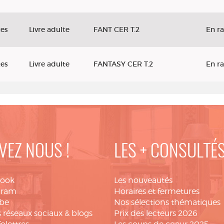
tes
Livre adulte
FANT CER T.2
En r
tes
Livre adulte
FANTASY CER T.2
En r
VEZ NOUS !
LES + CONSULTÉ
book
Les nouveautés
gram
Horaires et fermetures
be
Nos sélections thématiques
 réseaux sociaux & blogs
Prix des lecteurs 2026