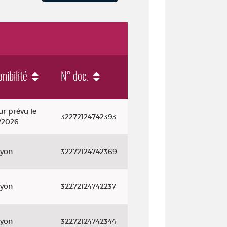
nibilité
N° doc.
r prévu le
32272124742393
2/2026
ayon
32272124742369
ayon
32272124742237
ayon
32272124742344