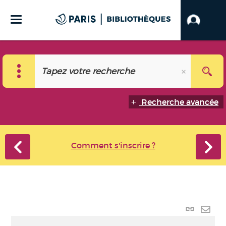
Recherche avancée
Comment s'inscrire ?
Lien p
Envo