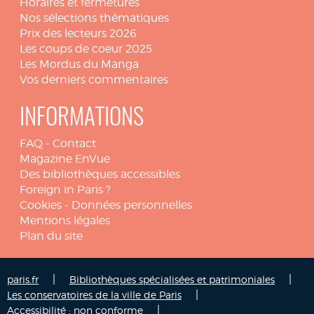
Horaires et fermetures
Nos sélections thématiques
Prix des lecteurs 2026
Les coups de coeur 2025
Les Mordus du Manga
Vos derniers commentaires
INFORMATIONS
FAQ
-
Contact
Magazine EnVue
Des bibliothèques accessibles
Foreign in Paris ?
Cookies
-
Données personnelles
Mentions légales
Plan du site
|
|
paris.fr
Bibliothèques spécialisées et patrimoniales
|
Les conservatoires de la ville de Paris
|
Accessibilité : non conforme