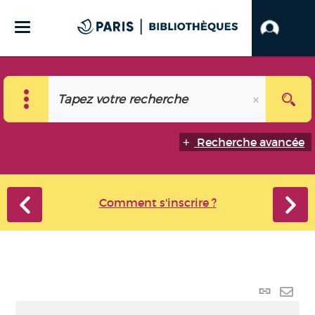
Recherche avancée
Comment s'inscrire ?
Lien p
Envo