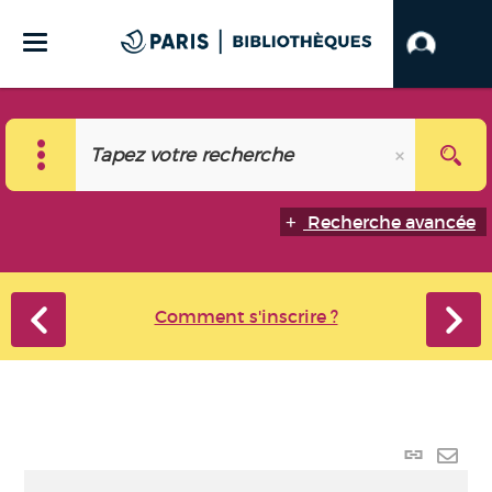
Recherche avancée
Comment s'inscrire ?
Lien p
Envo