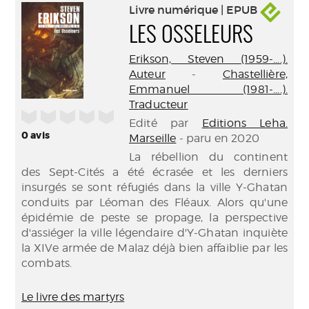
Livre numérique | EPUB
LES OSSELEURS
Erikson, Steven (1959-....).
Auteur
-
Chastellière,
Emmanuel (1981-....).
Traducteur
/5
Edité par
Editions Leha.
0
avis
Marseille
- paru en 2020
La rébellion du continent
des Sept-Cités a été écrasée et les derniers
insurgés se sont réfugiés dans la ville Y-Ghatan
conduits par Léoman des Fléaux. Alors qu'une
épidémie de peste se propage, la perspective
d'assiéger la ville légendaire d'Y-Ghatan inquiète
la XIVe armée de Malaz déjà bien affaiblie par les
combats.
Le livre des martyrs