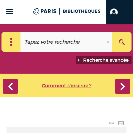
Recherche avancée
Comment s'inscrire ?
Lien p
Envo