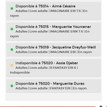
Disponible à
75014 - Aimé Césaire
Adultes
|
Livre adulte
|
IMAGINAIRE ERI T.6
|
En
rayon
Disponible à
75015 - Marguerite Yourcenar
Adultes
|
Livre adulte
|
IMAGINAIRE ERIK T.6
|
En
rayon
Disponible à
75019 - Jacqueline Dreyfus-Weill
Adultes
|
Livre adulte
|
IMAGINAIRE ERI
|
En rayon
Indisponible
à
75020 - Assia Djebar
Adultes
|
Livre adulte
|
R FANTASY ERI 6
|
Indisponible
Disponible à
75020 - Marguerite Duras
Adultes
|
Livre adulte
|
FANTASY ERI
|
En rayon