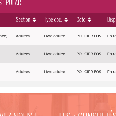
S : POLAR
Section
Type doc.
Cote
Disp
mée)
Adultes
Livre adulte
POLICIER FOS
En r
Adultes
Livre adulte
POLICIER FOS
En r
Adultes
Livre adulte
POLICIER FOS
En r