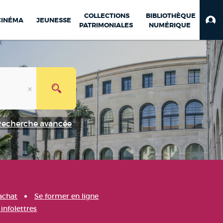
COLLECTIONS
BIBLIOTHÈQUE
CINÉMA
JEUNESSE
PATRIMONIALES
NUMÉRIQUE
Recherche avancée
achat
Se former en ligne
infolettres