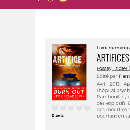
Livre numériq
ARTIFICES
Fossey, Didier (
Edité par
Flama
Avril 2013. 
l'hôpital psych
Rambouillet, u
des explosifs.
/5
des meurtres 
0
avis
pourtant en sav