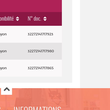
onibilité
N° doc.
ayon
32272141717923
ayon
32272141717980
ayon
32272141717865