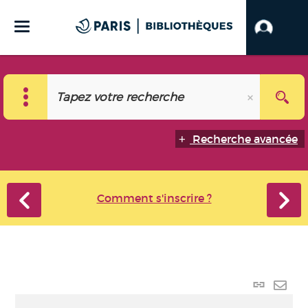
Recherche avancée
Comment s'inscrire ?
Lien p
Envo