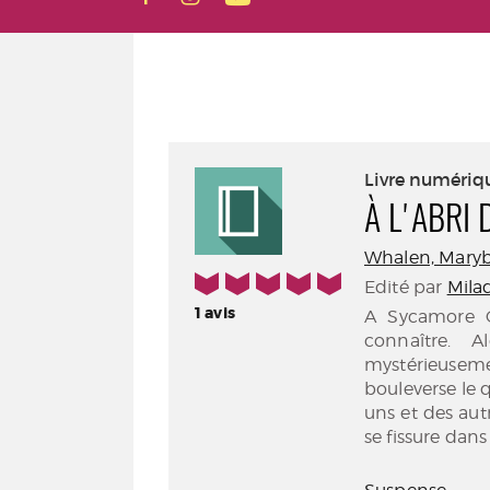
Livre numériq
À L'ABRI
Whalen, Mary
5/5
Edité par
Mila
1
avis
A Sycamore G
connaître. A
mystérieuseme
bouleverse le q
uns et des aut
se fissure dans