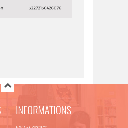
on
32272136426076
S
INFORMATIONS
FAQ
-
Contact