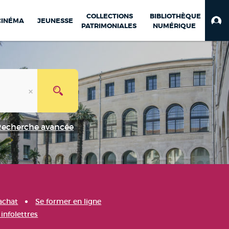
COLLECTIONS
BIBLIOTHÈQUE
CINÉMA
JEUNESSE
PATRIMONIALES
NUMÉRIQUE
Recherche avancée
achat
Se former en ligne
infolettres