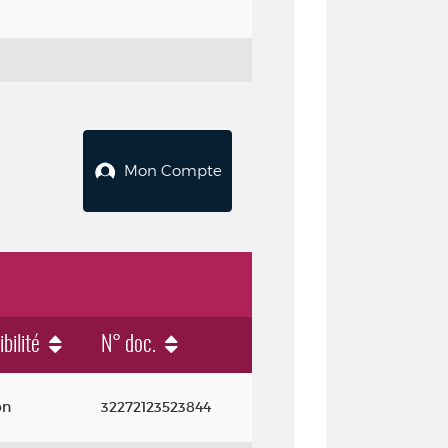
Mon Compte
bilité
N° doc.
on
32272123523844