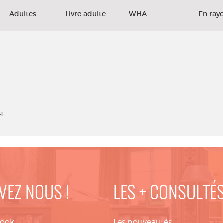
Adultes
Livre adulte
WHA
En ray
41
VEZ NOUS !
LES + CONSULTÉ
book
Les nouveautés