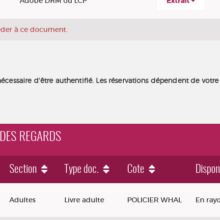
Adobe DRM ou LCP
Extrait
céder à ce document.
nécessaire d'être authentifié. Les réservations dépendent de votre
I DES REGARDS
Section
Type doc.
Cote
Disponi
rds
Adultes
Livre adulte
POLICIER WHAL
En ray