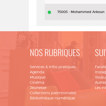
75005 - Mohammed Arkoun
NOS RUBRIQUES
SUI
Services & infos pratiques
Face
Agenda
Insta
Musique
Youtu
Cinéma
Autres
Jeunesse
Les in
Collections patrimoniales
Bibliothèque numérique