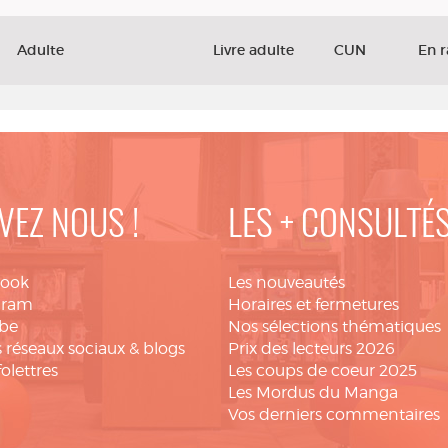
Adulte
Livre adulte
CUN
En 
VEZ NOUS !
LES + CONSULTÉ
book
Les nouveautés
gram
Horaires et fermetures
be
Nos sélections thématiques
 réseaux sociaux & blogs
Prix des lecteurs 2026
folettres
Les coups de coeur 2025
Les Mordus du Manga
Vos derniers commentaires