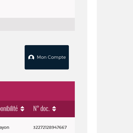
Mon Compte
onibilité
N° doc.
rayon
32272128947667