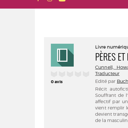
Livre numériq
PÈRES ET 
Cunnell, How
/5
Traducteur
Edité par
Buche
0
avis
Récit autofic
Souffrant de l
affectif par 
vient remplir l
devient transg
de la masculin