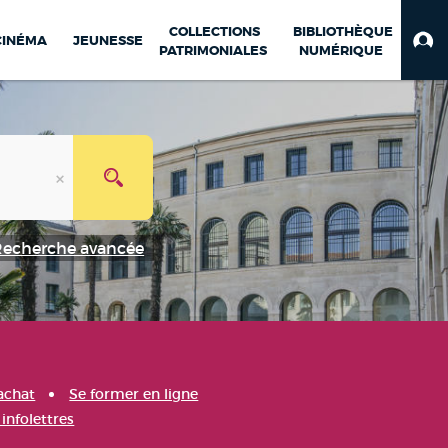
COLLECTIONS
BIBLIOTHÈQUE
CINÉMA
JEUNESSE
PATRIMONIALES
NUMÉRIQUE
Recherche avancée
achat
Se former en ligne
infolettres