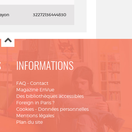
rayon
32272136444830
S
INFORMATIONS
FAQ
-
Contact
Magazine EnVue
Des bibliothèques accessibles
Foreign in Paris ?
Cookies
-
Données personnelles
Mentions légales
Plan du site