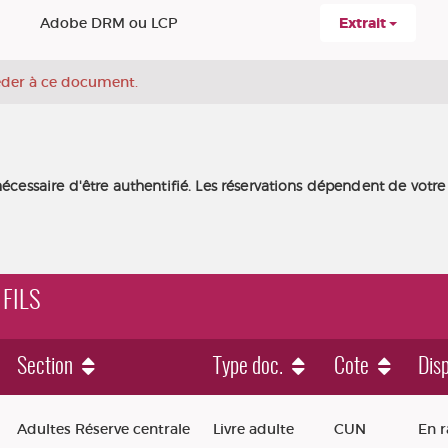
Adobe DRM ou LCP
Extrait
céder à ce document.
nécessaire d'être authentifié. Les réservations dépendent de votre
 FILS
Section
Type doc.
Cote
Disp
Adultes Réserve centrale
Livre adulte
CUN
En 