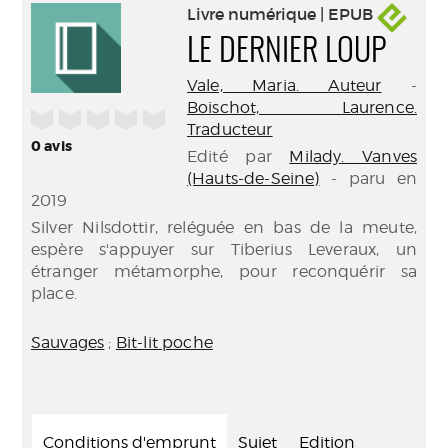
Livre numérique | EPUB
LE DERNIER LOUP
Vale, Maria. Auteur
-
Boischot, Laurence.
/5
Traducteur
0
avis
Edité par
Milady. Vanves
(Hauts-de-Seine)
- paru en
2019
Silver Nilsdottir, reléguée en bas de la meute,
espère s'appuyer sur Tiberius Leveraux, un
étranger métamorphe, pour reconquérir sa
place.
Sauvages
;
Bit-lit poche
Conditions d'emprunt
Sujet
Edition