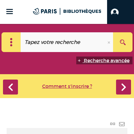
Recherche avancée
Comment s'inscrire ?
Lien p
Envo