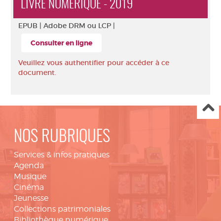
LIVRE NUMÉRIQUE - 2019
EPUB |
Adobe DRM ou LCP |
Consulter en ligne
Veuillez vous authentifier pour accéder à ce
document.
NOS RUBRIQUES
Services & infos pratiques
Agenda
Musique
Cinéma
Jeunesse
Collections patrimoniales
Bibliothèque numérique