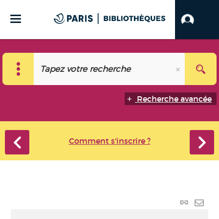
Recherche avancée
Comment s'inscrire ?
Lien p
Envo