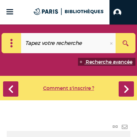
Recherche avancée
Comment s'inscrire ?
Lien p
Envo