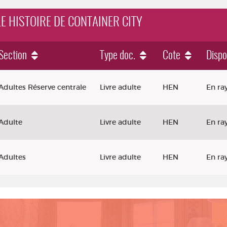
LE HISTOIRE DE CONTAINER CITY
Section
Type doc.
Cote
Dispo
 de Container City
Adultes Réserve centrale
Livre adulte
HEN
En ra
Adulte
Livre adulte
HEN
En ra
Adultes
Livre adulte
HEN
En ra