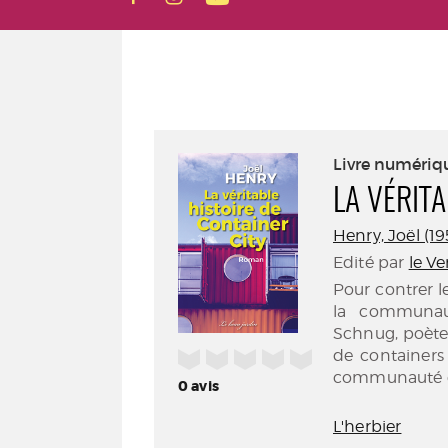
Livre numériq
LA VÉRITA
Henry, Joël (195
Edité par
le Ve
Pour contrer l
la communau
Schnug, poète 
/5
de containers 
communauté éc
0
avis
L'herbier