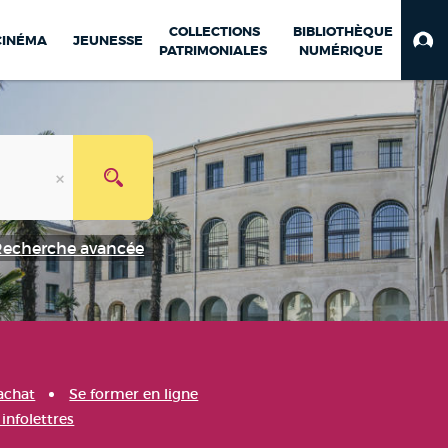
COLLECTIONS
BIBLIOTHÈQUE
CINÉMA
JEUNESSE
PATRIMONIALES
NUMÉRIQUE
Recherche avancée
achat
Se former en ligne
infolettres