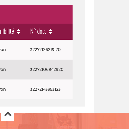
nibilité
N° doc.
yon
32272126213120
yon
32272106942920
yon
32272143353123