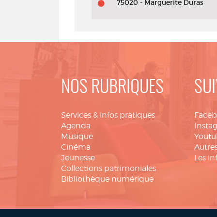
75020 - Marguerite Duras
NOS RUBRIQUES
SUI
Services & infos pratiques
Face
Agenda
Insta
Musique
Youtu
Cinéma
Autres
Jeunesse
Les in
Collections patrimoniales
Bibliothèque numérique