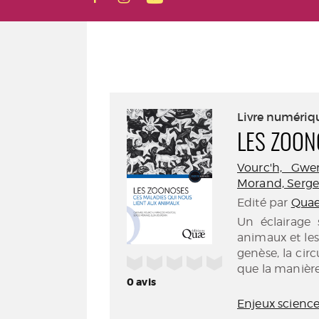
Livre numériq
LES ZOON
Vourc'h, Gwe
Morand, Serge (
Edité par
Quae.
Un éclairage 
animaux et les
genèse, la circ
/5
que la manière
0
avis
Enjeux scienc