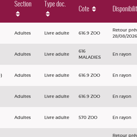
Section
Type doc.
Cote
Disponibili
s maladies qui nous lient aux animaux
Retour prév
Adultes
Livre adulte
616.9 ZOO
28/08/202
616
Adultes
Livre adulte
En rayon
MALADIES
)
Adultes
Livre adulte
616.9 ZOO
En rayon
Adultes
Livre adulte
616.9 ZOO
En rayon
Adultes
Livre adulte
570 ZOO
En rayon
Retour prév