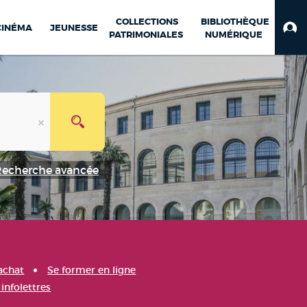
COLLECTIONS
BIBLIOTHÈQUE
CINÉMA
JEUNESSE
PATRIMONIALES
NUMÉRIQUE
Recherche avancée
achat
Se former en ligne
infolettres