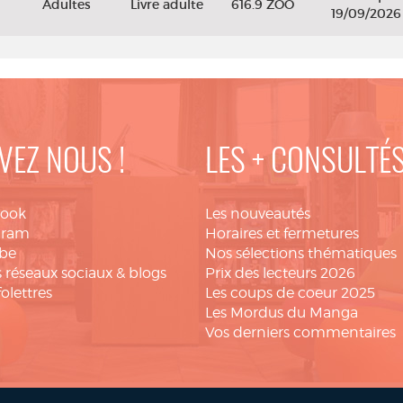
Adultes
Livre adulte
616.9 ZOO
19/09/2026
VEZ NOUS !
LES + CONSULTÉ
book
Les nouveautés
gram
Horaires et fermetures
be
Nos sélections thématiques
 réseaux sociaux & blogs
Prix des lecteurs 2026
folettres
Les coups de coeur 2025
Les Mordus du Manga
Vos derniers commentaires