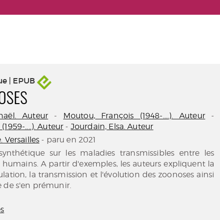
ue | EPUB
OSES
naël. Auteur
-
Moutou, François (1948-....). Auteur
-
1959-....). Auteur
-
Jourdain, Elsa. Auteur
 Versailles
- paru en 2021
synthétique sur les maladies transmissibles entre les
 humains. A partir d'exemples, les auteurs expliquent la
ulation, la transmission et l'évolution des zoonoses ainsi
 de s'en prémunir.
es