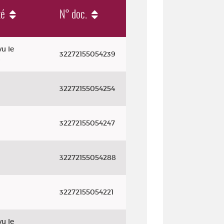
té
N° doc.
u le
32272155054239
6
32272155054254
32272155054247
32272155054288
32272155054221
u le