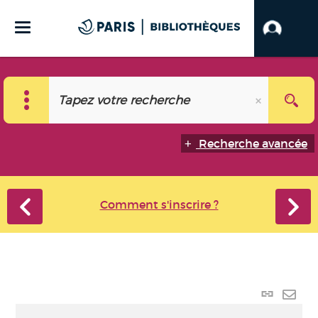
Recherche avancée
Comment s'inscrire ?
Lien p
Envo