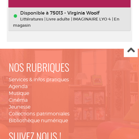
Disponible à
75013 - Virginia Woolf
Littératures
|
Livre adulte
|
IMAGINAIRE LYO 4
|
En
magasin
NOS RUBRIQUES
Services & infos pratiques
Agenda
Musique
Cinéma
Jeunesse
Collections patrimoniales
Bibliothèque numérique
SUIVEZ NOUS !