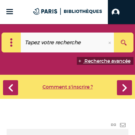
Recherche avancée
Comment s'inscrire ?
Lien p
Envo