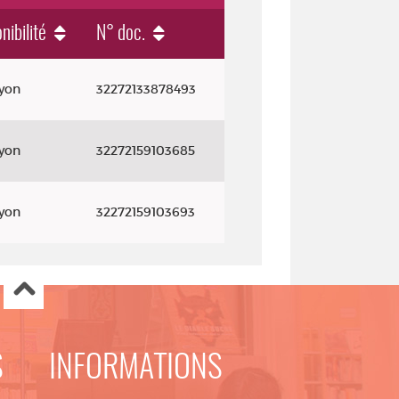
nibilité
N° doc.
ayon
32272133878493
ayon
32272159103685
ayon
32272159103693
S
INFORMATIONS