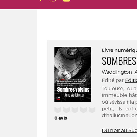
Livre numériq
SOMBRES 
Waddington, An
Edité par
Editi
Toulouse, qua
immeuble bâti
où sévissait la
/5
petit, ils en
d'hallucination
0
avis
Du noir au Su