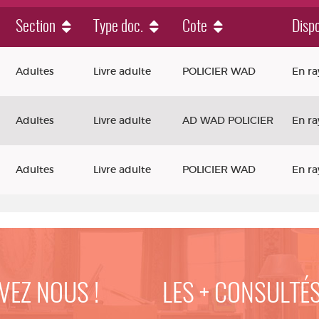
Section
Type doc.
Cote
Dispo
Adultes
Livre adulte
POLICIER WAD
En r
Adultes
Livre adulte
AD WAD POLICIER
En r
Adultes
Livre adulte
POLICIER WAD
En r
VEZ NOUS !
LES + CONSULTÉ