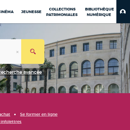
COLLECTIONS
BIBLIOTHÈQUE
CINÉMA
JEUNESSE
PATRIMONIALES
NUMÉRIQUE
Recherche avancée
achat
Se former en ligne
infolettres